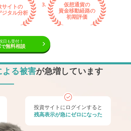
仮想通貨の
欺サイトの
資金移動経路の
デジタル
分析
初期評価
祝日も受付！
E
無料相談
で
による被害
が急増しています
投資サイトに
ログインすると
残高表示が
急にゼロになった