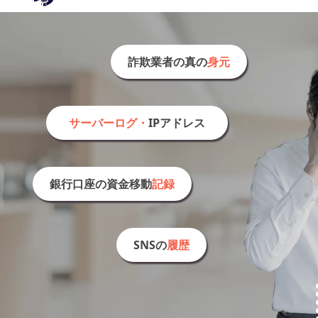
詐欺業者の真の
身元
サーバーログ
・
IPアドレス
銀行口座の
資金移動
記録
SNSの
履歴