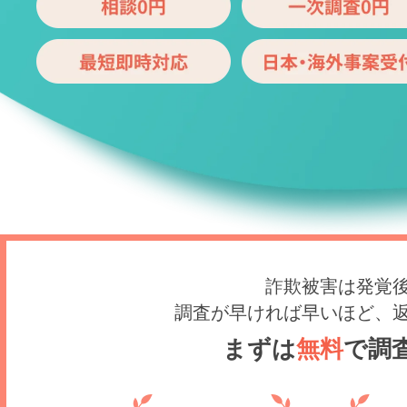
詐欺被害は発覚
調査が早ければ早いほど、
まずは
無料
で調