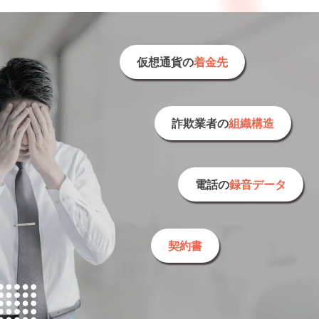
仮想通貨の
着金先
詐欺業者の
組織構造
電話の
録音データ
契約書