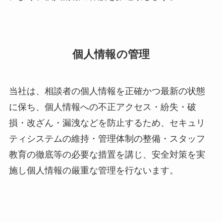
個人情報の管理
当社は、​相談者の​個人情報を​正確かつ​最新の​状態
に​保ち、​個人情報への​不正アクセス・紛失・破
損・​改ざん・​漏洩などを​防止する​ため、​セキュリ
ティシステムの​維持・管理体制の​整備・スタッフ
教育の​徹底等の​必要な​措置を​講じ、​安全対策を​実
施し個人情報の​厳重な​管理を​行ないます。