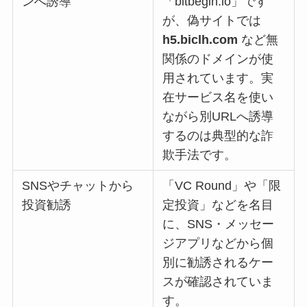
ンへ誘導
「bitbegin.io」です
が、偽サイトでは
h5.biclh.com
など無
関係のドメインが使
用されています。実
在サービス名を使い
ながら別URLへ誘導
するのは典型的な詐
欺手法です。
SNSやチャットから
「VC Round」や「限
投資勧誘
定投資」などを名目
に、SNS・メッセー
ジアプリなどから個
別に勧誘されるケー
スが確認されていま
す。