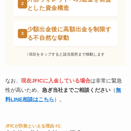
とした資金構造
少額出金後に高額出金を制限す
る不自然な挙動
↑項目をタップすると該当箇所まで移動します
なお、
現在JFICに入金している場合
は非常に緊急
性が高いため、
急ぎ当社までご相談ください
（
無
料LINE相談はこちら
）。
JFICが詐欺といえる理由 #1: