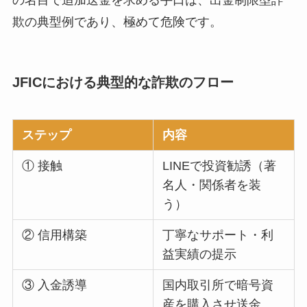
の名目で追加送金を求める手口は、出金制限型詐
欺の典型例であり、極めて危険です。
JFICにおける典型的な詐欺のフロー
ステップ
内容
① 接触
LINEで投資勧誘（著
名人・関係者を装
う）
② 信用構築
丁寧なサポート・利
益実績の提示
③ 入金誘導
国内取引所で暗号資
産を購入させ送金