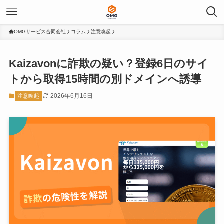
OMGサービス合同会社
コラム
注意喚起
Kaizavonに詐欺の疑い？登録6日のサイ
トから取得15時間の別ドメインへ誘導
2026年6月16日
注意喚起