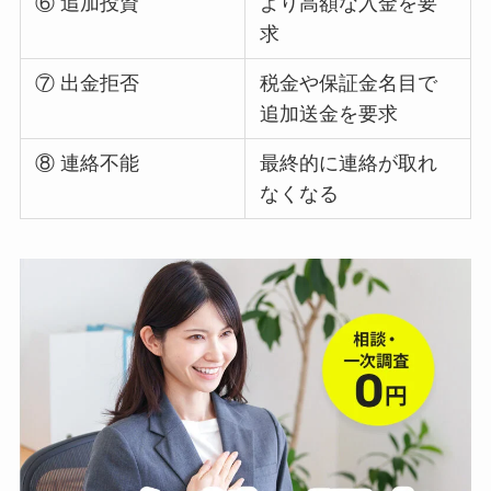
⑥ 追加投資
より高額な入金を要
求
⑦ 出金拒否
税金や保証金名目で
追加送金を要求
⑧ 連絡不能
最終的に連絡が取れ
なくなる