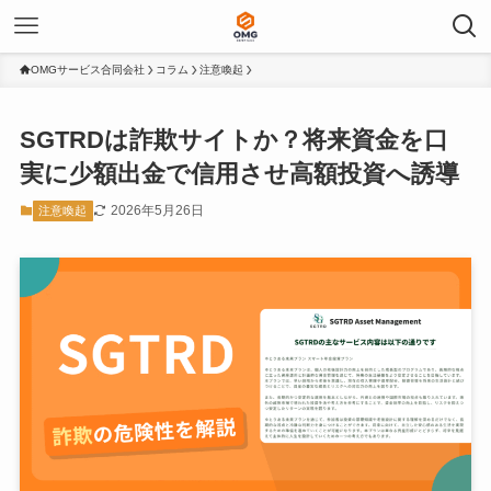
OMGサービス合同会社
コラム
注意喚起
SGTRDは詐欺サイトか？将来資金を口
実に少額出金で信用させ高額投資へ誘導
2026年5月26日
注意喚起