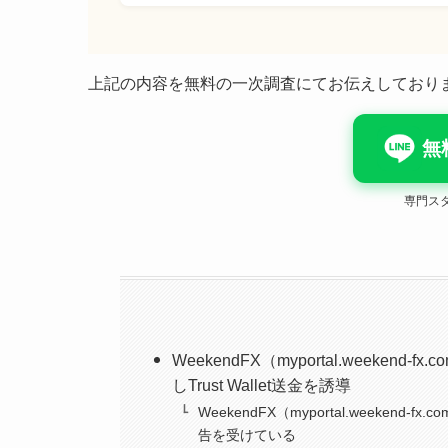
上記の内容を無料の一次調査にてお伝えしており
無
専門ス
WeekendFX（myportal.week
しTrust Wallet送金を誘導
WeekendFX（myportal.weeke
告を受けている