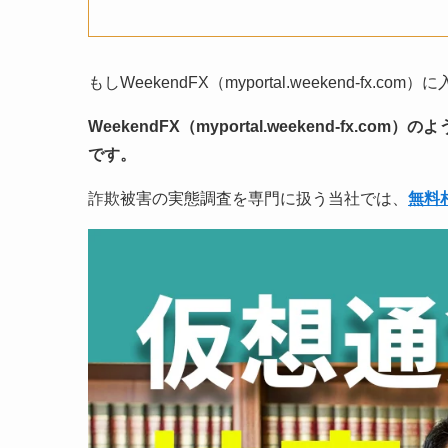
もしWeekendFX（myportal.weekend-fx.
WeekendFX（myportal.weekend-fx.co
です。
詐欺被害の実態調査を専門に扱う当社では、
無料