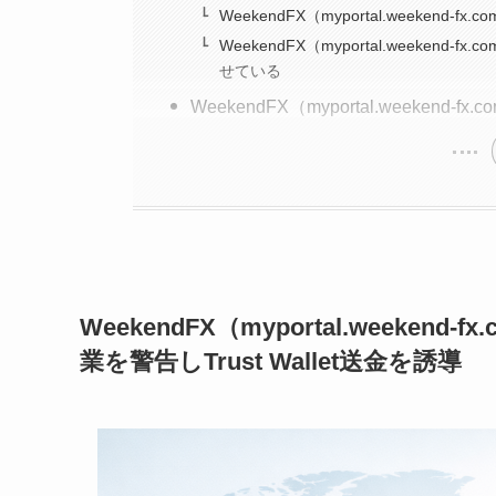
WeekendFX（myportal.weeke
WeekendFX（myportal.weeke
せている
WeekendFX（myportal.weeken
WeekendFX（myportal.week
業を警告しTrust Wallet送金を誘導