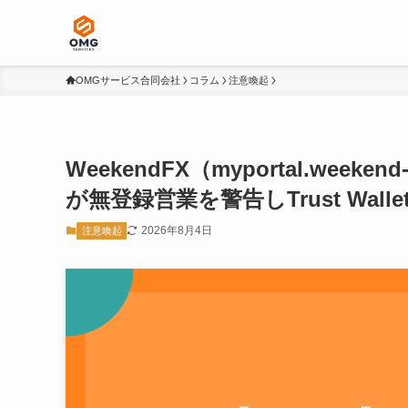
OMGサービス合同会社
コラム
注意喚起
WeekendFX（myportal.we
が無登録営業を警告しTrust Wall
2026年8月4日
注意喚起