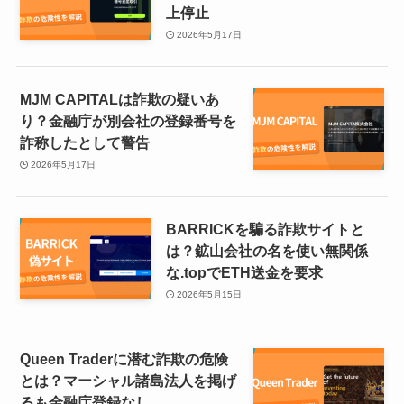
上停止
2026年5月17日
MJM CAPITALは詐欺の疑いあ
り？金融庁が別会社の登録番号を
詐称したとして警告
2026年5月17日
BARRICKを騙る詐欺サイトと
は？鉱山会社の名を使い無関係
な.topでETH送金を要求
2026年5月15日
Queen Traderに潜む詐欺の危険
とは？マーシャル諸島法人を掲げ
るも金融庁登録なし